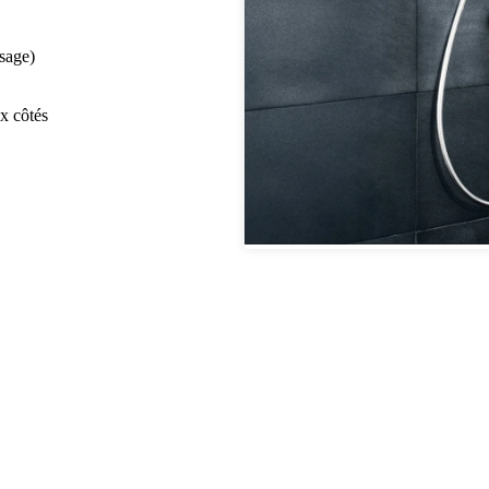
sage)
x côtés