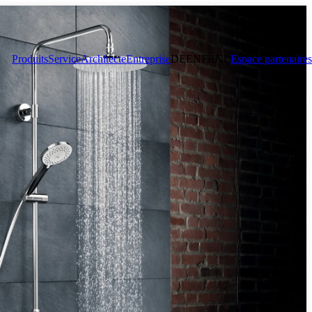
Produits
Service
Architecte
Entreprise
DE
EN
FR
NL
Espace partenaires