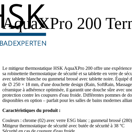
AquaXPro 200 Ter
Le mitigeur thermostatique HSK AquaXPro 200 offre une expérience 
sa robinetterie thermostatique de sécurité et sa tablette en verre de s
avec tablette blanche ou gunmetal brossé avec tablette noire. Équipé
de ∅ 250 × 18 mm, d'une douchette design (Rain, SoftRain, Massage) 
céramique à adhérence optimisée, il garantit une douche sûre avec une
protection contre les coupures d'eau froide. Différentes pommes de d
disponibles en option – parfait pour les salles de bains modernes allian
Caractéristiques du produit :
Couleurs : chrome (02) avec verre ESG blanc ; gunmetal brossé (280
Mitigeur thermostatique de sécurité avec butée de sécurité à 38 °C
Sécurité en cas de coupure d'eau froide