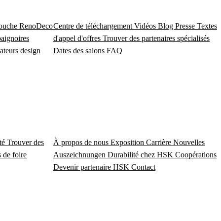
douche
RenoDeco
Centre de téléchargement
Vidéos
Blog
Presse
Textes
baignoires
d'appel d'offres
Trouver des partenaires spécialisés
ateurs design
Dates des salons
FAQ
ité
Trouver des
À propos de nous
Exposition
Carrière
Nouvelles
 de foire
Auszeichnungen
Durabilité chez HSK
Coopérations
Devenir partenaire HSK
Contact