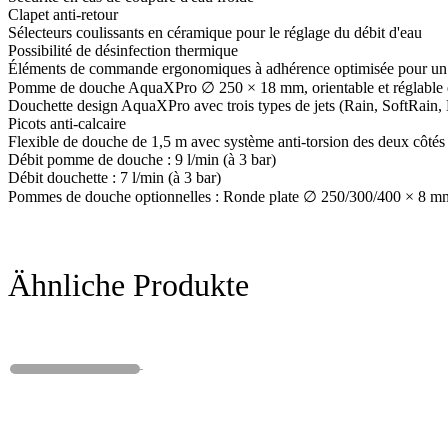
Clapet anti-retour
Sélecteurs coulissants en céramique pour le réglage du débit d'eau
Possibilité de désinfection thermique
Éléments de commande ergonomiques à adhérence optimisée pour un co
Pomme de douche AquaXPro ∅ 250 × 18 mm, orientable et réglable 
Douchette design AquaXPro avec trois types de jets (Rain, SoftRain,
Picots anti-calcaire
Flexible de douche de 1,5 m avec système anti-torsion des deux côtés
Débit pomme de douche : 9 l/min (à 3 bar)
Débit douchette : 7 l/min (à 3 bar)
Pommes de douche optionnelles : Ronde plate ∅ 250/300/400 × 8
Ähnliche Produkte