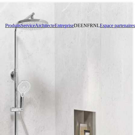
Produits
Service
Architecte
Entreprise
DE
EN
FR
NL
Espace partenaires