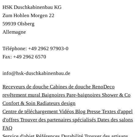
HSK Duschkabinenbau KG
Zum Hohlen Morgen 22
59939 Olsberg
Allemagne
Téléphone: +49 2962 97903-0
Fax: +49 2962 6570
info@hsk-duschkabinenbau.de
Receveurs de douche
Cabines de douche
RenoDeco
revêtement mural
Baignoires
Pare-baignoires
Shower & Co
Confort & Soin
Radiateurs design
Centre de téléchargement
Vidéos
Blog
Presse
Textes d'appel
d'offres
Trouver des partenaires spécialisés
Dates des salons
FAQ
Service d'objet
Références
Durabilité
Trouver des artisans