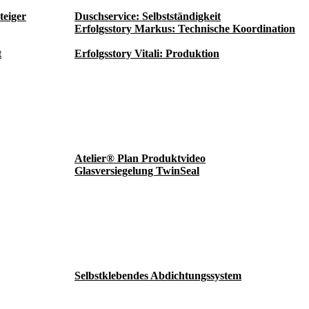
teiger
Duschservice: Selbstständigkeit
Erfolgsstory Markus: Technische Koordination
t
Erfolgsstory Vitali: Produktion
Atelier® Plan Produktvideo
Glasversiegelung TwinSeal
Selbstklebendes Abdichtungssystem