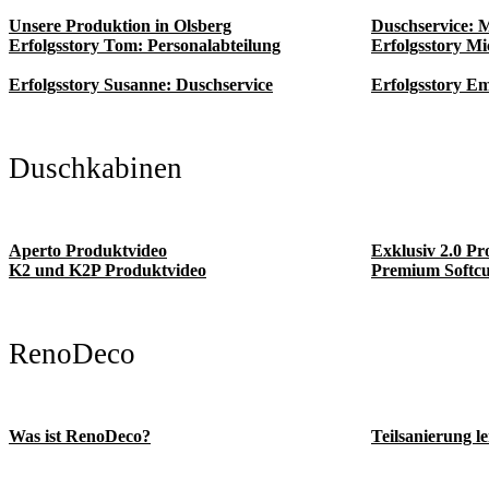
Unsere Produktion in Olsberg
Duschservice: M
Erfolgsstory Tom: Personalabteilung
Erfolgsstory Mi
Erfolgsstory Susanne: Duschservice
Erfolgsstory Em
Duschkabinen
Aperto Produktvideo
Exklusiv 2.0 Pr
K2 und K2P Produktvideo
Premium Softcu
RenoDeco
Was ist RenoDeco?
Teilsanierung l