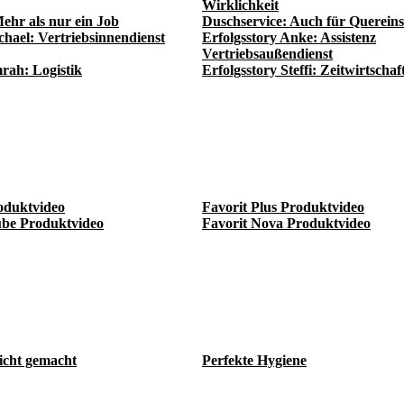
Wirklichkeit
ehr als nur ein Job
Duschservice: Auch für Quereins
chael: Vertriebsinnendienst
Erfolgsstory Anke: Assistenz
Vertriebsaußendienst
rah: Logistik
Erfolgsstory Steffi: Zeitwirtschaf
oduktvideo
Favorit Plus Produktvideo
be Produktvideo
Favorit Nova Produktvideo
eicht gemacht
Perfekte Hygiene