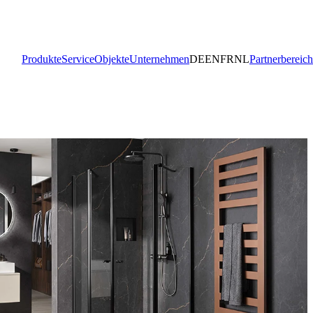
Produkte
Service
Objekte
Unternehmen
DE
EN
FR
NL
Partnerbereich