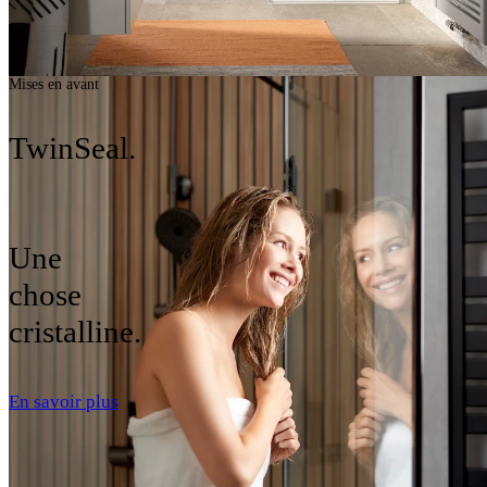
Mises en avant
TwinSeal.
Une
chose
cristalline.
En savoir plus