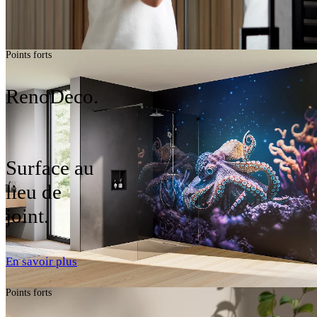
Points forts
RenoDeco.
Surface au
lieu de
joint.
En savoir plus
Points forts