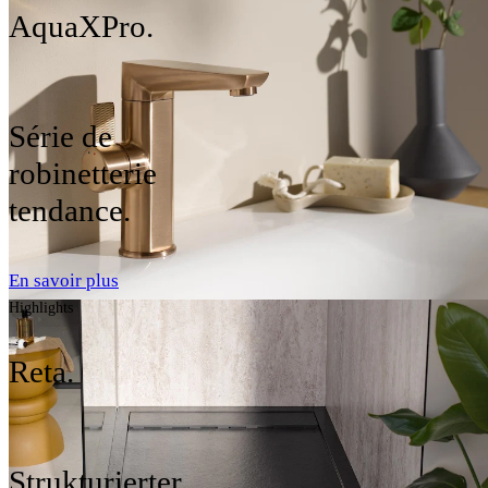
AquaXPro.
Série de
robinetterie
tendance.
En savoir plus
Highlights
Reta.
Strukturierter