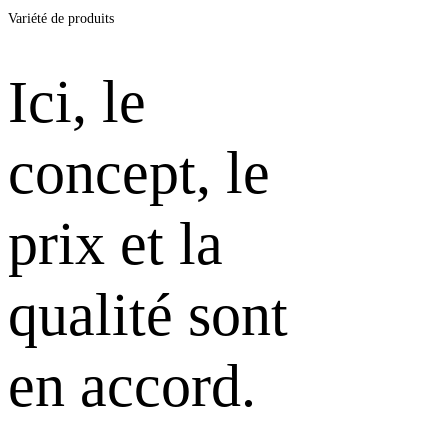
Zukunftssichere
Variété de produits
exceptionnelle
Bäder
Ici, le
concept, le
prix et la
qualité sont
en accord.