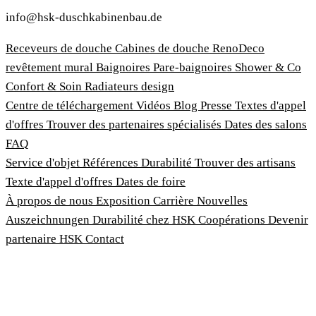
info@hsk-duschkabinenbau.de
Receveurs de douche
Cabines de douche
RenoDeco
revêtement mural
Baignoires
Pare-baignoires
Shower & Co
Confort & Soin
Radiateurs design
Centre de téléchargement
Vidéos
Blog
Presse
Textes d'appel
d'offres
Trouver des partenaires spécialisés
Dates des salons
FAQ
Service d'objet
Références
Durabilité
Trouver des artisans
Texte d'appel d'offres
Dates de foire
À propos de nous
Exposition
Carrière
Nouvelles
Auszeichnungen
Durabilité chez HSK
Coopérations
Devenir
partenaire HSK
Contact
Imprimer
Termes et conditions
Politique de confidentialité
Loi sur la protection des lanceurs d'alerte