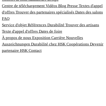
Centre de téléchargement
Vidéos
Blog
Presse
Textes d'appel
d'offres
Trouver des partenaires spécialisés
Dates des salons
FAQ
Service d'objet
Références
Durabilité
Trouver des artisans
Texte d'appel d'offres
Dates de foire
À propos de nous
Exposition
Carrière
Nouvelles
Auszeichnungen
Durabilité chez HSK
Coopérations
Devenir
partenaire HSK
Contact
Imprimer
Termes et conditions
Politique de confidentialité
Loi sur la protection des lanceurs d'alerte
Personnaliser les cookies
© 2026 HSK Duschkabinenbau KG
Cookie-Hinweis