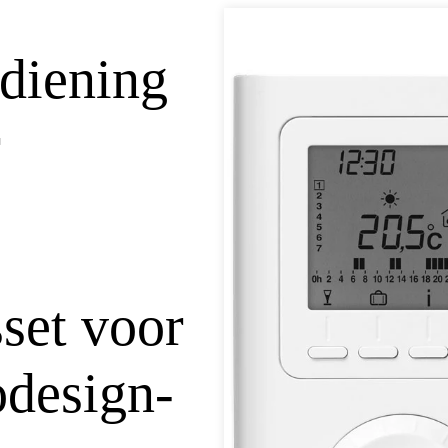
diening
r
set voor
odesign-