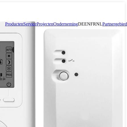
Producten
Service
Projecten
Onderneming
DE
EN
FR
NL
Partnergebied