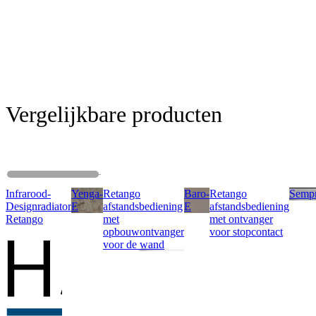
Vergelijkbare producten
Infrarood-
Yenga-
Retango
Baro-
Retango
Sempr
Designradiator
E
afstandsbediening
E
afstandsbediening
Retango
met
met ontvanger
opbouwontvanger
voor stopcontact
voor de wand