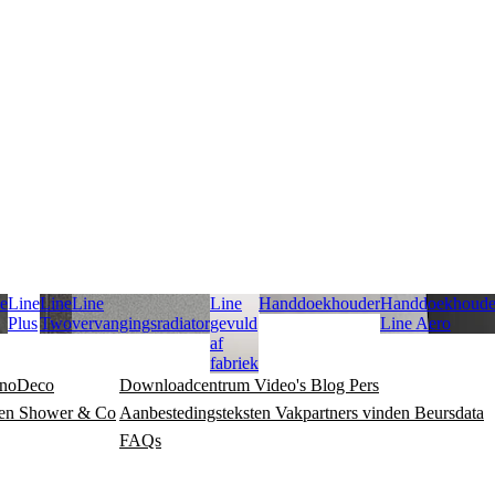
e
Line
Line
Line
Line
Handdoekhouder
Handdoekhoude
Plus
Two
vervangingsradiator
gevuld
Line Aero
af
fabriek
noDeco
Downloadcentrum
Video's
Blog
Pers
en
Shower & Co
Aanbestedingsteksten
Vakpartners vinden
Beursdata
FAQs