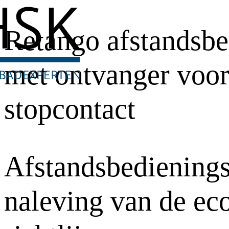
Retango afstandsbe
met ontvanger voo
stopcontact
Afstandsbedienings
naleving van de ec