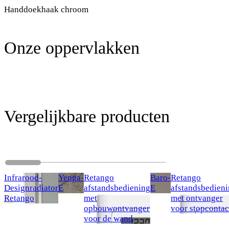
Handdoekhaak chroom
Onze oppervlakken
Vergelijkbare producten
Infrarood-
Yenga-
Retango
Baro-
Retango
Designradiator
E
afstandsbediening
E
afstandsbedien
Retango
met
met ontvanger
opbouwontvanger
voor stopcontac
voor de wand