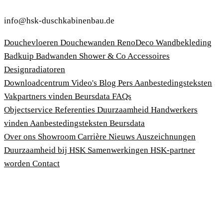
info@hsk-duschkabinenbau.de
Douchevloeren
Douchewanden
RenoDeco Wandbekleding
Badkuip
Badwanden
Shower & Co
Accessoires
Designradiatoren
Downloadcentrum
Video's
Blog
Pers
Aanbestedingsteksten
Vakpartners vinden
Beursdata
FAQs
Objectservice
Referenties
Duurzaamheid
Handwerkers
vinden
Aanbestedingsteksten
Beursdata
Over ons
Showroom
Carrière
Nieuws
Auszeichnungen
Duurzaamheid bij HSK
Samenwerkingen
HSK-partner
worden
Contact
Afdruk
Algemene voorwaarden
Privacybeleid
Wet bescherming klokkenluiders