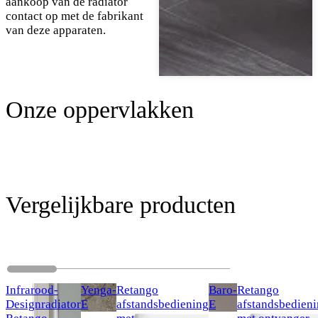
aankoop van de radiator
contact op met de fabrikant
van deze apparaten.
Onze oppervlakken
Vergelijkbare producten
Infrarood-
Yenga-
Retango
Baro-
Retango
Designradiator
E
afstandsbediening
E
afstandsbedien