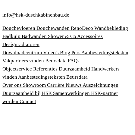
info@hsk-duschkabinenbau.de
Douchevloeren
Douchewanden
RenoDeco Wandbekleding
Badkuip
Badwanden
Shower & Co
Accessoires
Designradiatoren
Downloadcentrum
Video's
Blog
Pers
Aanbestedingsteksten
Vakpartners vinden
Beursdata
FAQs
Objectservice
Referenties
Duurzaamheid
Handwerkers
vinden
Aanbestedingsteksten
Beursdata
Over ons
Showroom
Carrière
Nieuws
Auszeichnungen
Duurzaamheid bij HSK
Samenwerkingen
HSK-partner
worden
Contact
Afdruk
Algemene voorwaarden
Privacybeleid
Wet bescherming klokkenluiders