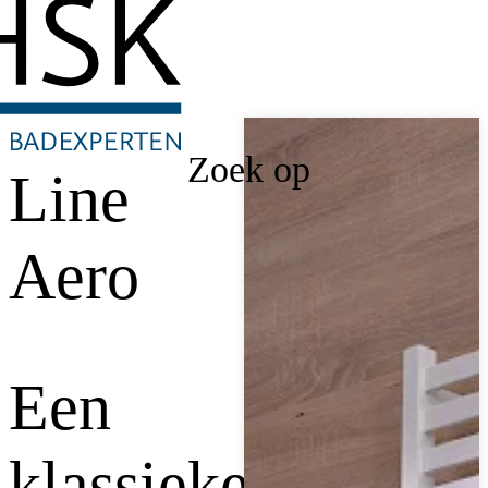
Zoek op
Line
Aero
Een
klassieker