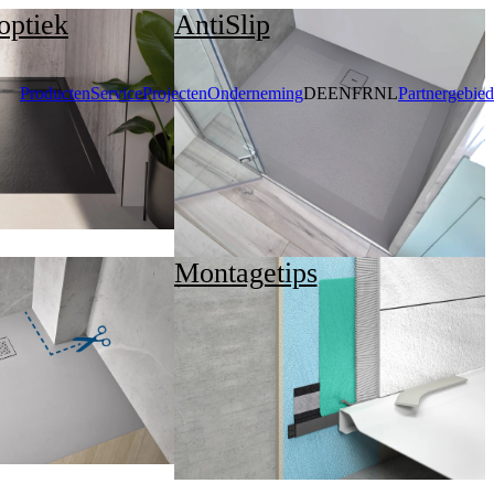
optiek
AntiSlip
Producten
Service
Projecten
Onderneming
DE
EN
FR
NL
Partnergebied
Montagetips