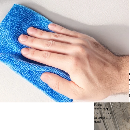
Kleur
Antraciet,
afvoerdeksel
in roestvrij
staal