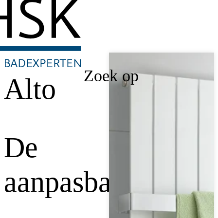
Zoek op
Alto
De
aanpasbare