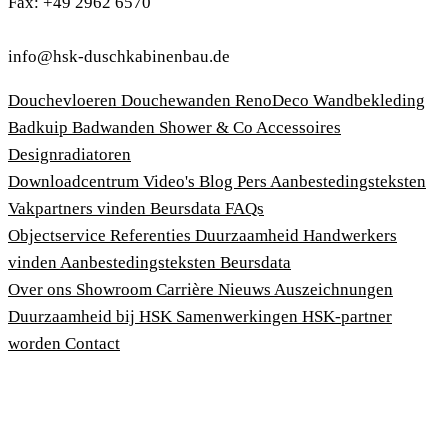
Fax: +49 2962 6570
info@hsk-duschkabinenbau.de
Douchevloeren
Douchewanden
RenoDeco Wandbekleding
Badkuip
Badwanden
Shower & Co
Accessoires
Designradiatoren
Downloadcentrum
Video's
Blog
Pers
Aanbestedingsteksten
Vakpartners vinden
Beursdata
FAQs
Objectservice
Referenties
Duurzaamheid
Handwerkers
vinden
Aanbestedingsteksten
Beursdata
Over ons
Showroom
Carrière
Nieuws
Auszeichnungen
Duurzaamheid bij HSK
Samenwerkingen
HSK-partner
worden
Contact
Afdruk
Algemene voorwaarden
Privacybeleid