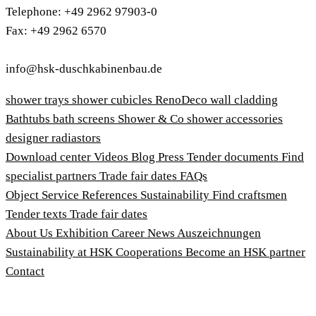
Telephone: +49 2962 97903-0
Fax: +49 2962 6570
info@hsk-duschkabinenbau.de
shower trays
shower cubicles
RenoDeco wall cladding
Bathtubs
bath screens
Shower & Co
shower accessories
designer radiastors
Download center
Videos
Blog
Press
Tender documents
Find
specialist partners
Trade fair dates
FAQs
Object Service
References
Sustainability
Find craftsmen
Tender texts
Trade fair dates
About Us
Exhibition
Career
News
Auszeichnungen
Sustainability at HSK
Cooperations
Become an HSK partner
Contact
Imprint
Terms and Conditions