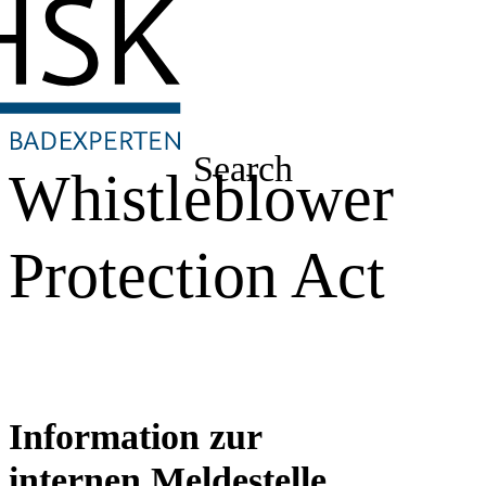
Search
Whistleblower
Protection Act
Information zur
internen Meldestelle