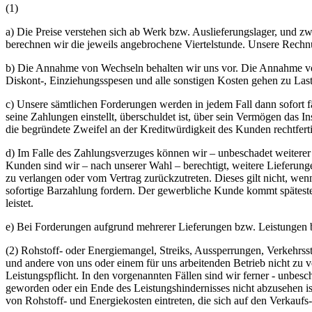
(1)
a) Die Preise verstehen sich ab Werk bzw. Auslieferungslager, und z
berechnen wir die jeweils angebrochene Viertelstunde. Unsere Rechn
b) Die Annahme von Wechseln behalten wir uns vor. Die Annahme vo
Diskont-, Einziehungsspesen und alle sonstigen Kosten gehen zu Last
c) Unsere sämtlichen Forderungen werden in jedem Fall dann sofort fä
seine Zahlungen einstellt, überschuldet ist, über sein Vermögen das
die begründete Zweifel an der Kreditwürdigkeit des Kunden rechtfert
d) Im Falle des Zahlungsverzuges können wir – unbeschadet weitere
Kunden sind wir – nach unserer Wahl – berechtigt, weitere Lieferu
zu verlangen oder vom Vertrag zurückzutreten. Dieses gilt nicht, 
sofortige Barzahlung fordern. Der gewerbliche Kunde kommt späteste
leistet.
e) Bei Forderungen aufgrund mehrerer Lieferungen bzw. Leistungen b
(2) Rohstoff- oder Energiemangel, Streiks, Aussperrungen, Verkehrss
und andere von uns oder einem für uns arbeitenden Betrieb nicht zu v
Leistungspflicht. In den vorgenannten Fällen sind wir ferner - unbe
geworden oder ein Ende des Leistungshindernisses nicht abzusehen i
von Rohstoff- und Energiekosten eintreten, die sich auf den Verkaufs