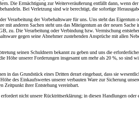
ern. Die Ermächtigung zur Weiterveräußerung entfällt dann, wenn der
 behandeln. Bei Verletzung sind wir berechtigt, die sofortige Herausga
 oder Verarbeitung der Vorbehaltsware für uns. Uns steht das Eigentum
e mit anderen Sachen steht uns das Miteigentum an der neuen Sache i
B, zu. Die Verarbeitung oder Verbindung bzw. Vermischung entstehend
ehaltsware gegen seine Abnehmer zustehenden Ansprüche mit allen Neb
 Abtretung seinen Schuldnern bekannt zu geben und uns die erforderli
ie Höhe unserer Forderungen insgesamt um mehr als 20 %, so sind wir
hen in das Grundstück eines Dritten derart eingebaut, dass sie wesentli
öhe des Einkaufswertes unserer verbauten Ware zur Sicherung unserer
en Zeitpunkt ihrer Entstehung vereinbart.
ordert nicht unsere Rücktrittserklärung; in diesen Handlungen oder e