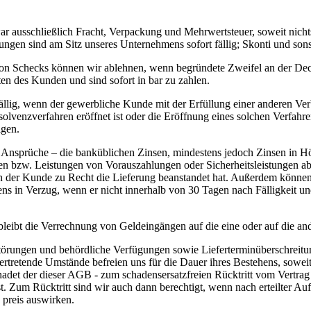
war ausschließlich Fracht, Verpackung und Mehrwertsteuer, soweit nich
ungen sind am Sitz unseres Unternehmens sofort fällig; Skonti und son
n Schecks können wir ablehnen, wenn begründete Zweifel an der Deck
en des Kunden und sind sofort in bar zu zahlen.
llig, wenn der gewerbliche Kunde mit der Erfüllung einer anderen Verb
 Insolvenzverfahren eröffnet ist oder die Eröffnung eines solchen Verf
igen.
r Ansprüche – die banküblichen Zinsen, mindestens jedoch Zinsen in
ngen bzw. Leistungen von Vorauszahlungen oder Sicherheitsleistungen
wenn der Kunde zu Recht die Lieferung beanstandet hat. Außerdem kön
ns in Verzug, wenn er nicht innerhalb von 30 Tagen nach Fälligkeit 
leibt die Verrechnung von Geldeingängen auf die eine oder auf die an
törungen und behördliche Verfügungen sowie Lieferterminüberschreitun
ertretende Umstände befreien uns für die Dauer ihres Bestehens, soweit 
schadet der dieser AGB - zum schadensersatzfreien Rücktritt vom Vertr
st. Zum Rücktritt sind wir auch dann berechtigt, wenn nach erteilter
- preis auswirken.