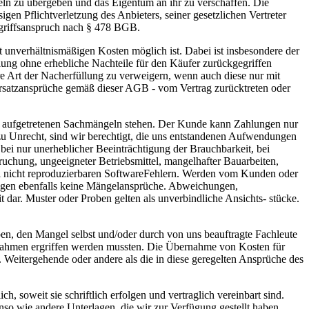
eln zu übergeben und das Eigentum an ihr zu verschaffen. Die
igen Pflichtverletzung des Anbieters, seiner gesetzlichen Vertreter
kgriffsanspruch nach § 478 BGB.
 unverhältnismäßigen Kosten möglich ist. Dabei ist insbesondere der
lung ohne erhebliche Nachteile für den Käufer zurückgegriffen
e Art der Nacherfüllung zu verweigern, wenn auch diese nur mit
nersatzansprüche gemäß dieser AGB - vom Vertrag zurücktreten oder
n aufgetretenen Sachmängeln stehen. Der Kunde kann Zahlungen nur
u Unrecht, sind wir berechtigt, die uns entstandenen Aufwendungen
ei nur unerheblicher Beeinträchtigung der Brauchbarkeit, bei
uchung, ungeeigneter Betriebsmittel, mangelhafter Bauarbeiten,
bei nicht reproduzierbaren SoftwareFehlern. Werden vom Kunden oder
olgen ebenfalls keine Mängelansprüche. Abweichungen,
ar. Muster oder Proben gelten als unverbindliche Ansichts- stücke.
ben, den Mangel selbst und/oder durch von uns beauftragte Fachleute
ßnahmen ergriffen werden mussten. Die Übernahme von Kosten für
 Weitergehende oder andere als die in diese geregelten Ansprüche des
h, soweit sie schriftlich erfolgen und vertraglich vereinbart sind.
so wie andere Unterlagen, die wir zur Verfügung gestellt haben,