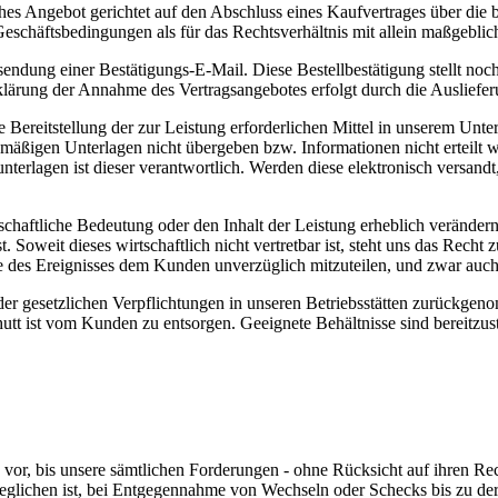
hes Angebot gerichtet auf den Abschluss eines Kaufvertrages über die
eschäftsbedingungen als für das Rechtsverhältnis mit allein maßgeblic
ndung einer Bestätigungs-E-Mail. Diese Bestellbestätigung stellt noch 
rklärung der Annahme des Vertragsangebotes erfolgt durch die Auslief
ie Bereitstellung der zur Leistung erforderlichen Mittel in unserem Un
ßigen Unterlagen nicht übergeben bzw. Informationen nicht erteilt wor
rlagen ist dieser verantwortlich. Werden diese elektronisch versandt,
schaftliche Bedeutung oder den Inhalt der Leistung erheblich verändern
oweit dieses wirtschaftlich nicht vertretbar ist, steht uns das Recht 
 des Ereignisses dem Kunden unverzüglich mitzuteilen, und zwar auch
 gesetzlichen Verpflichtungen in unseren Betriebsstätten zurückgenom
tt ist vom Kunden zu entsorgen. Geeignete Behältnisse sind bereitzust
 vor, bis unsere sämtlichen Forderungen - ohne Rücksicht auf ihren Re
eglichen ist, bei Entgegennahme von Wechseln oder Schecks bis zu dere