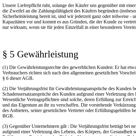
Unsere Lieferpflicht ruht, solange der Käufer uns gegenüber mit eine
die Zweifel an die Zahlungsfähigkeit des Käufers begründen (insbes
Sicherheitsleistung bereit ist, sind wir jederzeit ganz oder teilweis
Kapazitäten vor und kommt es aus Gründen, die der Kunde zu vertrete
nur wirksam, wenn sie für jeden Einzelfall in einer besonderen Verei
§ 5 Gewährleistung
(1) Die Gewährleistungsrechte des gewerblichen Kunden: Er hat etwa
Verbrauchers richten sich nach den allgemeinen gesetzlichen Vorschr
§ 6 dieser AGB.
(2) Die Verjährungsfrist für Gewährleistungsansprüche des Kunden bet
Schadensersatzansprüche des Kunden aufgrund einer Verletzung des L
Wesentliche Vertragspflichten sind solche, deren Erfüllung zur Erre
und das Eigentum an ihr zu verschaffen. Die vorstehende Verkürzung de
des Anbieters, seiner gesetzlichen Vertreter oder Erfüllungsgehilfe
BGB.
(3) Gegenüber Unternehmern gilt : Die Verjährungsfrist beträgt bei n
aufgrund einer Verletzung des Lebens, des Körpers, der Gesundheit so