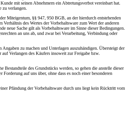
 Kunde mit seinen Abnehmern ein Abtretungsverbot vereinbart hat.
be zu verlangen.
 oder Miteigentum, §§ 947, 950 BGB, an der hierdurch entstehenden
m Verhältnis des Wertes der Vorbehaltsware zum Wert der anderen
e neue Sache gilt als Vorbehaltsware im Sinne dieser Bedingungen.
enrechten an uns ab, und zwar bei Verarbeitung, Verbindung oder
chen Angaben zu machen und Unterlagen auszuhändigen. Übersteigt der
 auf Verlangen des Käufers insoweit zur Freigabe bzw.
che Bestandteile des Grundstücks werden, so gehen die anstelle dieser
 Forderung auf uns über, ohne dass es noch einer besonderen
iner Pfändung der Vorbehaltsware durch uns liegt kein Rücktritt vom