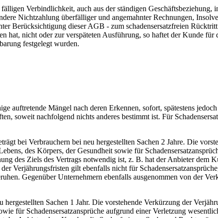
r fälligen Verbindlichkeit, auch aus der ständigen Geschäftsbeziehung
ondere Nichtzahlung überfälliger und angemahnter Rechnungen, Insolven
e - unter Berücksichtigung dieser AGB - zum schadensersatzfreien Rücktr
n hat, nicht oder zur verspäteten Ausführung, so haftet der Kunde für
nbarung festgelegt wurden.
ige auftretende Mängel nach deren Erkennen, sofort, spätestens jedoch
iften, soweit nachfolgend nichts anderes bestimmt ist. Für Schadenser
rägt bei Verbrauchern bei neu hergestellten Sachen 2 Jahre. Die vorste
ebens, des Körpers, der Gesundheit sowie für Schadensersatzansprüche
ichung des Ziels des Vertrags notwendig ist, z. B. hat der Anbieter de
r Verjährungsfristen gilt ebenfalls nicht für Schadensersatzansprüche, 
n beruhen. Gegenüber Unternehmern ebenfalls ausgenommen von der Verk
eu hergestellten Sachen 1 Jahr. Die vorstehende Verkürzung der Verjähr
wie für Schadensersatzansprüche aufgrund einer Verletzung wesentliche