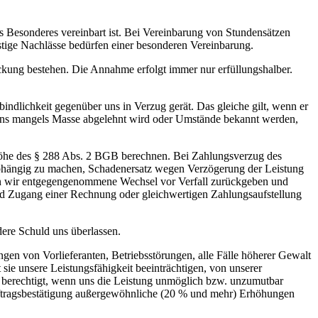
ts Besonderes vereinbart ist. Bei Vereinbarung von Stundensätzen
stige Nachlässe bedürfen einer besonderen Vereinbarung.
ung bestehen. Die Annahme erfolgt immer nur erfüllungshalber.
indlichkeit gegenüber uns in Verzug gerät. Das gleiche gilt, wenn er
ahrens mangels Masse abgelehnt wird oder Umstände bekannt werden,
 Höhe des § 288 Abs. 2 BGB berechnen. Bei Zahlungsverzug des
 abhängig zu machen, Schadenersatz wegen Verzögerung der Leistung
nen wir entgegengenommene Wechsel vor Verfall zurückgeben und
und Zugang einer Rechnung oder gleichwertigen Zahlungsaufstellung
dere Schuld uns überlassen.
gen von Vorlieferanten, Betriebsstörungen, alle Fälle höherer Gewalt
sie unsere Leistungsfähigkeit beeinträchtigen, von unserer
ag berechtigt, wenn uns die Leistung unmöglich bzw. unzumutbar
 Auftragsbestätigung außergewöhnliche (20 % und mehr) Erhöhungen